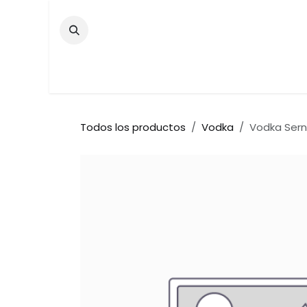
Ir al contenido
Inicio
Tienda
Contáctenos
Bar
Todos los productos
Vodka
Vodka Serno