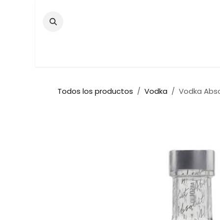
Ir al contenido
Inicio
Tienda
Contáctenos
Bar
Todos los productos
Vodka
Vodka Abso