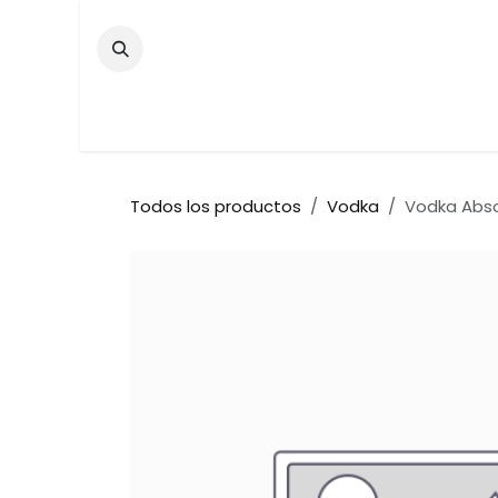
Ir al contenido
Inicio
Tienda
Contáctenos
Bar
Todos los productos
Vodka
Vodka Abso