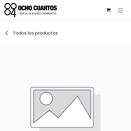
Ir al contenido
Todos los productos