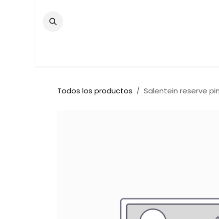
Ir al contenido
Inicio
Tienda
Contáctenos
Bar
Todos los productos
Salentein reserve pi