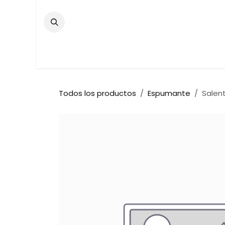
Ir al contenido
Inicio
Tienda
Contáctenos
Bar
Todos los productos
Espumante
Salent