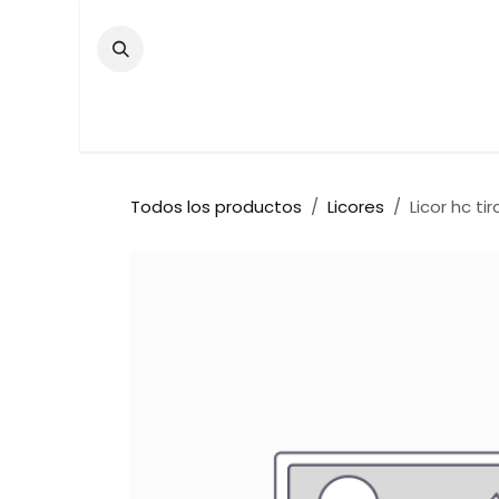
Ir al contenido
Inicio
Tienda
Contáctenos
Bar
Todos los productos
Licores
Licor hc ti