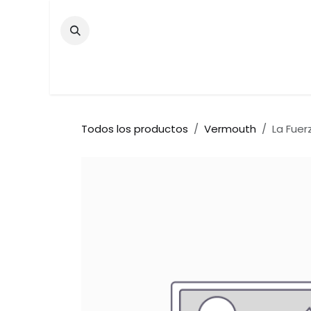
Ir al contenido
Inicio
Tienda
Contáctenos
Bar
Todos los productos
Vermouth
La Fuer