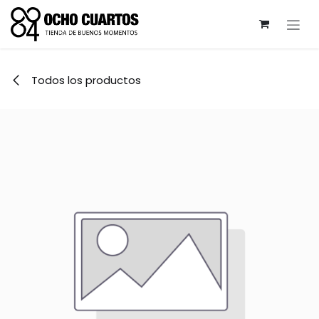
Ir al contenido
Todos los productos