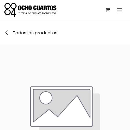
Ir al contenido
Todos los productos