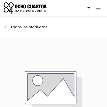
Ir al contenido
Todos los productos