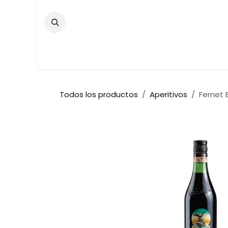
Ir al contenido
Inicio
Tienda
Contáctenos
Bar
Todos los productos
Aperitivos
Fernet 