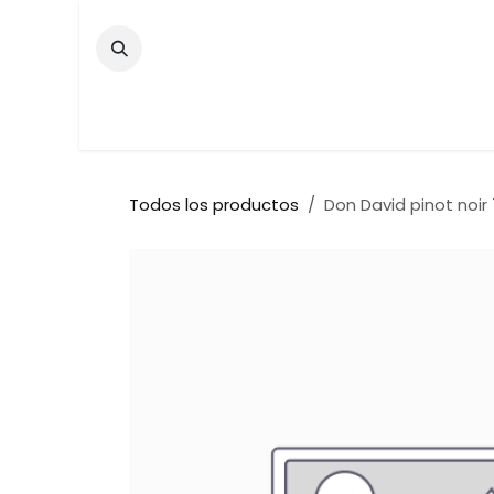
Ir al contenido
Inicio
Tienda
Contáctenos
Bar
Todos los productos
Don David pinot noir