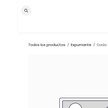
Ir al contenido
Inicio
Tienda
Contáctenos
Bar
Todos los productos
Espumante
Dada 