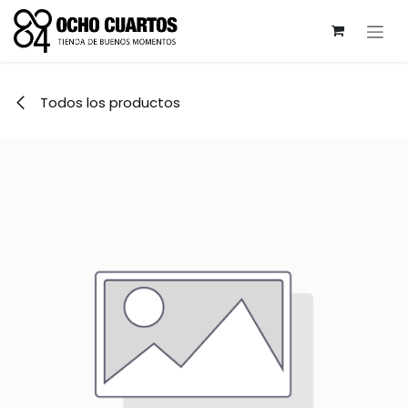
Ir al contenido
Todos los productos