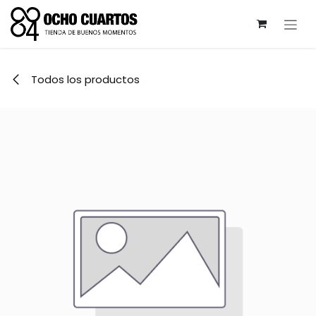
Ir al contenido
Todos los productos