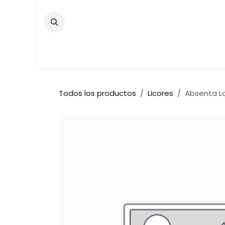
Ir al contenido
Inicio
Tienda
Contáctenos
Bar
Todos los productos
Licores
Absenta La